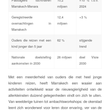
Passagiers luchthaven
10,2
+10 % t.o.v.
Marrakech-Menara
miljoen
2024
Geregistreerde
12,4
+3 %
overnachtingen in
miljoen
Marrakech
Ouders die reizen met een
62 %
stijgende
kind jonger dan 5 jaar
trend
Nationale doelstelling
26 miljoen
doel Visie
aankomsten in 2030
2030
Met een meerderheid van ouders die met heel jonge
kinderen reizen, heeft Marrakech een waaier aan
activiteiten ontwikkeld waar de nieuwsgierigheid van de
allerkleinsten duizend gelegenheden vindt om zich te uiten.
Van weelderige tuinen tot ambachtsworkshops: de okerstad
leent zich wonderwel voor leren door ervaring, ver van de