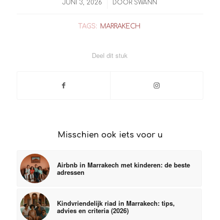
/
JUNI 3, 2026
DOOR
SWANN
TAGS:
MARRAKECH
Deel dit stuk
Misschien ook iets voor u
Airbnb in Marrakech met kinderen: de beste
adressen
Kindvriendelijk riad in Marrakech: tips,
advies en criteria (2026)