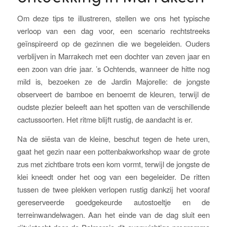
Om deze tips te illustreren, stellen we ons het typische
verloop van een dag voor, een scenario rechtstreeks
geïnspireerd op de gezinnen die we begeleiden. Ouders
verblijven in Marrakech met een dochter van zeven jaar en
een zoon van drie jaar. ’s Ochtends, wanneer de hitte nog
mild is, bezoeken ze de Jardin Majorelle: de jongste
observeert de bamboe en benoemt de kleuren, terwijl de
oudste plezier beleeft aan het spotten van de verschillende
cactussoorten. Het ritme blijft rustig, de aandacht is er.
Na de siësta van de kleine, beschut tegen de hete uren,
gaat het gezin naar een pottenbakworkshop waar de grote
zus met zichtbare trots een kom vormt, terwijl de jongste de
klei kneedt onder het oog van een begeleider. De ritten
tussen de twee plekken verlopen rustig dankzij het vooraf
gereserveerde goedgekeurde autostoeltje en de
terreinwandelwagen. Aan het einde van de dag sluit een