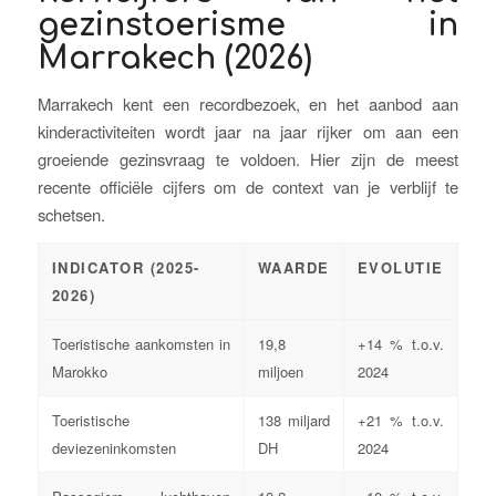
gezinstoerisme in
Marrakech (2026)
Marrakech kent een recordbezoek, en het aanbod aan
kinderactiviteiten wordt jaar na jaar rijker om aan een
groeiende gezinsvraag te voldoen. Hier zijn de meest
recente officiële cijfers om de context van je verblijf te
schetsen.
INDICATOR (2025-
WAARDE
EVOLUTIE
2026)
Toeristische aankomsten in
19,8
+14 % t.o.v.
Marokko
miljoen
2024
Toeristische
138 miljard
+21 % t.o.v.
deviezeninkomsten
DH
2024