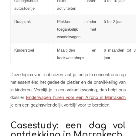
Goedgekeurd
Ritten tussen
0 tot 10 jaar
autostoeltje
activiteiten
Draagzak
Plekken minder
0 tot 2 jaar
toegankelijk met
wandelwagen
Kinderstoel
Maaltijden en
6 maanden tot 3
kookworkshops
jaar
Deze logica van licht reizen laat je toe je te concentreren op
het essentiële: het gedeelde plezier en de ontwikkeling van
je kinderen. Verblijf je in een vakantiewoning, dan helpt ons
dossier
kinderwagen huren voor een Airbnb in Marrakech
je om een gezinsvriendelijk verblijf voor te bereiden.
Casestudy: een dag vol
ontdekking in Marrakech