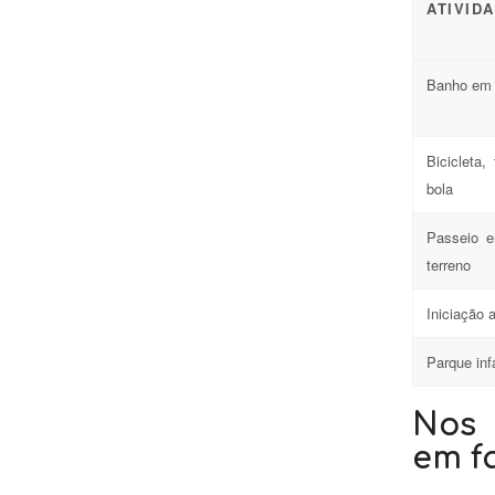
ATIVID
Banho em 
Bicicleta,
bola
Passeio e
terreno
Iniciação 
Parque inf
Nos 
em f