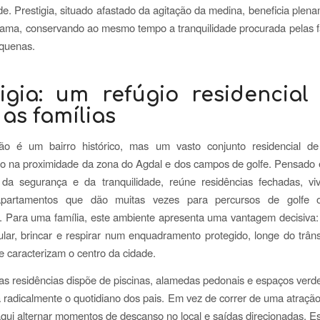
e. Prestigia, situado afastado da agitação da medina, beneficia plen
gama, conservando ao mesmo tempo a tranquilidade procurada pelas f
equenas.
tigia: um refúgio residencial 
as famílias
não é um bairro histórico, mas um vasto conjunto residencial d
do na proximidade da zona do Agdal e dos campos de golfe. Pensado 
 da segurança e da tranquilidade, reúne residências fechadas, v
apartamentos que dão muitas vezes para percursos de golfe 
. Para uma família, este ambiente apresenta uma vantagem decisiva:
lar, brincar e respirar num enquadramento protegido, longe do trân
e caracterizam o centro da cidade.
as residências dispõe de piscinas, alamedas pedonais e espaços verd
radicalmente o quotidiano dos pais. Em vez de correr de uma atração
aqui alternar momentos de descanso no local e saídas direcionadas. Es