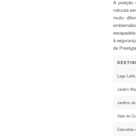
A posição 
naturais s
muito dife
emblemáti
escapadela
à segurança
de Prestigia
DESTIN
Lago Lalla
Jardim Maj
Jardins d
Vale do Ou
Cascatas 