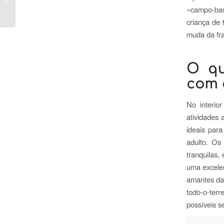
«campo-ba
na Palmeraie
criança de 
muda da fra
O qu
com c
No interio
atividades 
ideais par
adulto. Os
tranquilas,
uma excelen
amantes da 
todo-o-terr
possíveis s