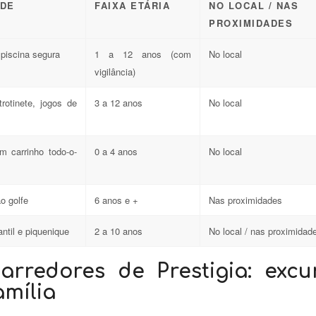
ADE
FAIXA ETÁRIA
NO LOCAL / NAS
PROXIMIDADES
piscina segura
1 a 12 anos (com
No local
vigilância)
 trotinete, jogos de
3 a 12 anos
No local
m carrinho todo-o-
0 a 4 anos
No local
ao golfe
6 anos e +
Nas proximidades
antil e piquenique
2 a 10 anos
No local / nas proximidad
arredores de Prestigia: excu
amília