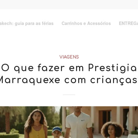
akech: guia para as férias
Carrinhos e Acessórios
ENTREGA
VIAGENS
O que fazer em Prestigia
Marraquexe com crianças