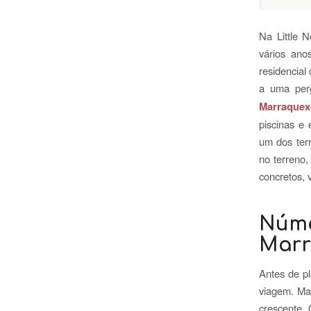
Na Little 
vários ano
residencial
a uma per
Marraquex
piscinas e 
um dos terr
no terreno,
concretos, 
Núme
Marr
Antes de pl
viagem. Mar
crescente. 