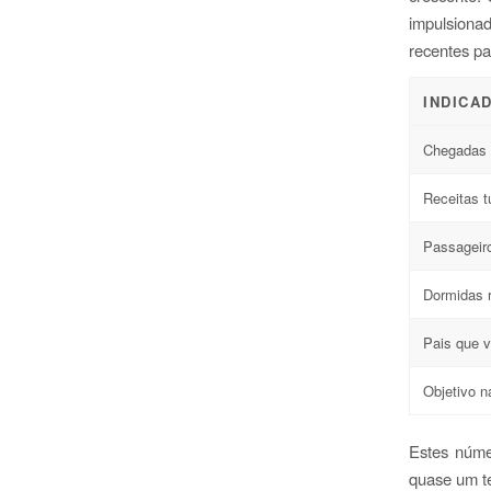
impulsiona
recentes pa
INDICAD
Chegadas t
Receitas t
Passageir
Dormidas 
Pais que 
Objetivo 
Estes núme
quase um te