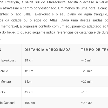
de Prestigia, à saída sul de Marraquexe, facilita o acesso a vária
em atravessar o centro congestionado. Em menos de uma hora, alcanç
rentes: o lago Lalla Takerkoust e o seu plano de água tranquilo,
cos da cidade ou o sopé do Atlas. Cada uma destas saídas con
 memorável, a organizar contudo com um equipamento adaptado ao t
 do bebé. O quadro seguinte indica referências de distância e de dura
.
O
DISTÂNCIA APROXIMADA
TEMPO DE TR
 Takerkoust
35 km
~45 min
orelle
12 km
~25 min
a Menara
8 km
~20 min
rika
45 km
~1 h
de Ouzoud
165 km
~2 h 30