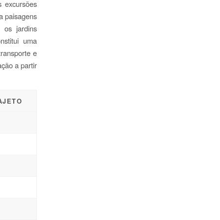
s excursões
a paisagens
 os jardins
stitui uma
ransporte e
ção a partir
AJETO