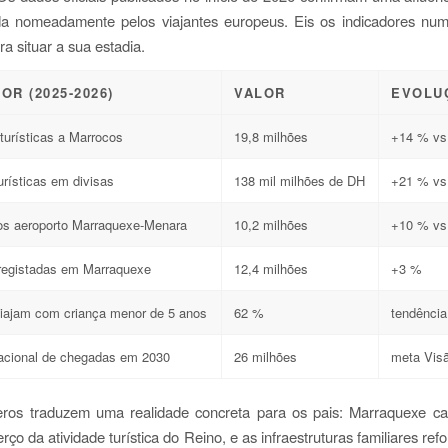
da nomeadamente pelos viajantes europeus. Eis os indicadores num
ra situar a sua estadia.
OR (2025-2026)
VALOR
EVOLU
urísticas a Marrocos
19,8 milhões
+14 % vs
urísticas em divisas
138 mil milhões de DH
+21 % vs
os aeroporto Marraquexe-Menara
10,2 milhões
+10 % vs
registadas em Marraquexe
12,4 milhões
+3 %
viajam com criança menor de 5 anos
62 %
tendência
nacional de chegadas em 2030
26 milhões
meta Vis
ros traduzem uma realidade concreta para os pais: Marraquexe ca
rço da atividade turística do Reino, e as infraestruturas familiares re