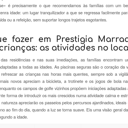
se» é precisamente o que recomendamos às famílias com um b
tenra idade: um lugar tranquilizador a que se regressa facilmente par
lda ou a refeição, sem suportar longos trajetos esgotantes.
e fazer em Prestigia Marra
rianças: as atividades no loca
r das residências e nas suas imediações, as famílias encontram 
adaptadas a todas as idades. As piscinas seguras são o coração da vi
a refrescar as crianças nas horas mais quentes, sempre sob a vigil
 mais novos apreciam a bicicleta, a trotinete e os jogos de bola n
 enquanto os campos de golfe vizinhos propõem iniciações adaptadas 
te forma de introduzir os mais crescidos numa atividade calma e est
natureza apreciarão os passeios pelos percursos ajardinados, ideais
eno ao fim do dia, quando a luz se torna suave. Eis uma visão geral da
egundo a idade.