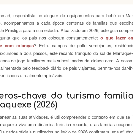
Nomad, especialista no aluguer de equipamentos para bebé em Ma
s, acompanhamos a cada época centenas de famílias que escolh
 de Prestigia para a sua estadia. Atualizado em 2026, este guia compl
gunta que os pais nos colocam constantemente:
o que fazer em
e com crianças
? Entre campos de golfe verdejantes, residênci
excursões a dois passos, este recanto tranquilo do sul de Marraque
enos de jogo familiares mais subestimados da cidade ocre. A nossa
 alimentada pelo feedback diário de pais viajantes, permite-nos dar-l
verificados e realmente aplicáveis.
ros-chave do turismo famili
aquexe (2026)
anear as suas atividades, é útil compreender o contexto em que se 
raquexe vive uma dinâmica turística recorde, e as famílias ocupam
Os dados oficiais publicados no início de 2026 confirmam uma afluênci