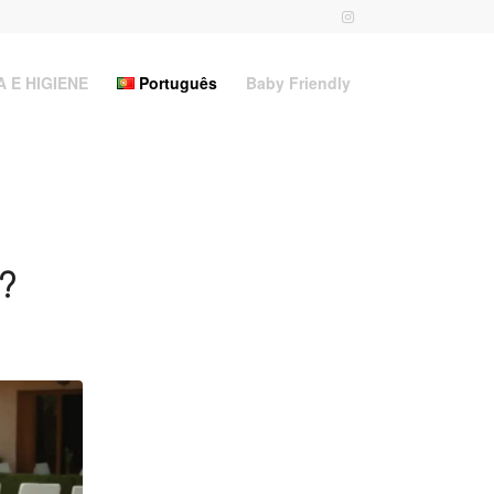
 E HIGIENE
Português
Baby Friendly
?