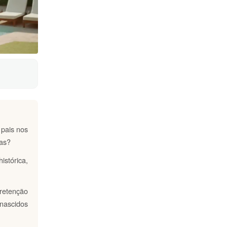
 pais nos
ças?
istórica,
etenção
-nascidos