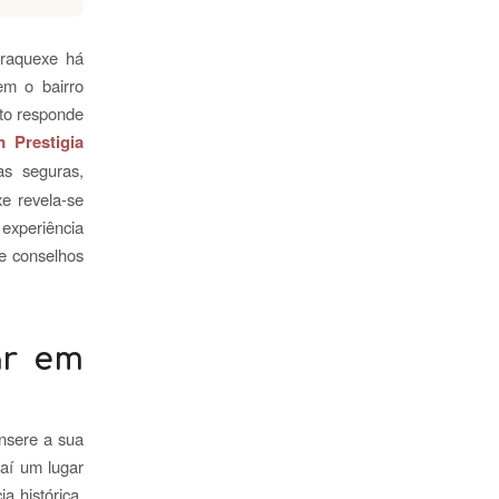
rraquexe há
em o bairro
eto responde
 Prestigia
as seguras,
xe revela-se
 experiência
he conselhos
ar em
insere a sua
 aí um lugar
a histórica,