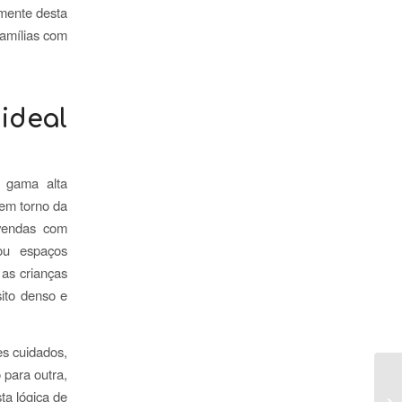
amente desta
amílias com
ideal
e gama alta
em torno da
ivendas com
ou espaços
 as crianças
sito denso e
es cuidados,
 para outra,
ta lógica de