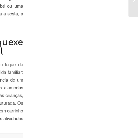
ebé ou uma
a a sesta, a
quexe
l
um leque de
da familiar:
ância de um
as alamedas
às crianças,
ruturada. Os
 em carrinho
s atividades