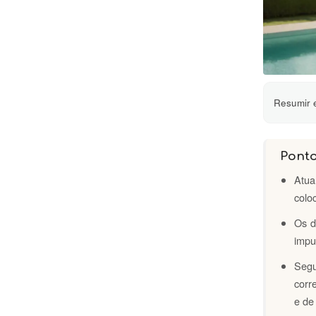
Resumir e
Pont
Atua
colo
Os d
impu
Seg
corr
e de