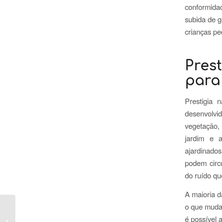
conformidad
subida de 
crianças p
Pres
para 
Prestigia 
desenvolvi
vegetação,
jardim e 
ajardinados
podem circu
do ruído qu
A maioria d
o que muda 
Atividades em família
é possível 
em Marraquexe: férias