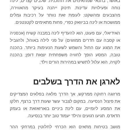
באושר, בתנאי שמתאימים את התוכנית: שלבים קצרים, לינה
נוחה ופעילויות עדינות. תינוק ייהנה בעיקר מהאווירה,
מהצבעים ומהשקט; לעומת זאת נוותר על רכיבות גמלים
ממושכות או לינה בביוואק כפרי, פחות מתאימים לקטנטנים.
האידיאלי, עם פעוט, הוא להעדיף לינה במבנה קשיח (אכסניה
או קסבה עם חדרים ממוזגים) על פני לילה באוהל, ולהגביל
את המגע עם החול והשמש לשעות הנעימות ביותר. בהכנה
טובה, המסע הופך לחוויה משפחתית יוצאת דופן; בהכנה
לקויה, הוא עלול לתשיש במהירות הורים וילד.
לארגן את הדרך בשלבים
מרזוגה רחוקה ממרקש, אך הדרך מלאה בפלאים המצדיקים
את פיצול הנסיעה. במקום לצבור עשר שעות דרך ברצף, חלקו
את המסע ליומיים, עם לינת ביניים בוארזאזאת או בעמק
הדאדס. תגיעו רגועים והילד יעמוד טוב יותר בנסיעה.
מושב בטיחות מתאים הוא הכרחי לחלוטין במרחקי ההר