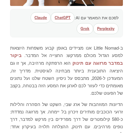
לסכם את המאמר עם AI:
ChatGPT
Claude
Grok
Perplexity
ב-Little Nomad אנו מציידים באופן קבוע משפחות היוצאות
למסע הגדול מכולם ממרקש: החצייה אל המדבר.
ביקור
במדבר מרזוגה עם תינוק
הוא הרפתקה מרהיבה, אך זו גם
היציאה התובענית ביותר מבחינה לוגיסטית. מדריך זה,
המעודכן ל-2026, מתבסס על ניסיון השטח שלנו ועל נתונים
מאומתים כדי לעזור לכם לארגן את המסע הזה בבטחה, בקצב
של הפעוט שלכם.
הדיונות המוזהבות של ארג שבי, השקט של הסהרה והלילות
זרועי הכוכבים מותירים זיכרון בל יימחה. אך מרזוגה נמדדת:
כ-580 קילומטרים של דרך מפרידים בין מרקש למדבר, דרך
נופים מרהיבים. עם תינוק, ההצלחה תלויה בעיקרון אחד: