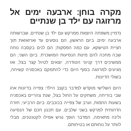
מקרה בוחן: ארבעה ימים אל
מרזוגה עם ילד בן שנתיים
נדמיין משפחה היוצאת ממרקש עם ילד בן שנתיים, שברשותה
ארבעה ימים. ביום הראשון, הם נוסעים עד וארזאזאת תוך
חציית הטישקא, עם כמה הפסקות; הם לנים בקסבה נוחה
שבה מחכה להם מיטת הנסיעות המושכרת. ביום השני, הם
ממשיכים דרך קניוני הטודרה, יוצאים לטיול קצר בצל, ואז
מגיעים למרזוגה בסוף היום כדי להתמקם באכסניה קשיחה,
בשולי הדיונות.
היום השלישי מוקדש למדבר בקצב הילד: צפייה בדיונות ארג
שבי בזריחה, משחקים על החול בצל, שנת צהריים באכסניה
בשעות החמות, וערב של צפייה בכוכבים. ביום הרביעי, חזרה
הדרגתית למרקש בשני שלבים. עם תכנון חכם של הנסיעה
ולינה מתאימה, המדבר הופך נגיש אפילו לקטנטנים, מבלי
לוותר על נוחותם או בטיחותם.