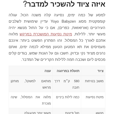
איזה ציוד להשכיר למדבר?
למסע של כמה ימים, נסיעה קלה משנה הכול. עגלה
קומפקטית מסוג Yoyo Babyzen עדיין שימושית לשלבים
העירוניים (וארזאזאת, כפרים), אם כי על החול מנשא יהיה
מעשי יותר. ללילות,
מיטת נסיעות המושכרת במרקש
מלווה
אתכם לאורך כל המסלול. זהו הפתרון הפשוט ביותר: אינכם
מעמיסים את תא המטען הטעון ממילא לכמה ימים, ואתם
נהנים מציוד נקי ובדוק. חשבו גם על הגנות שמש, בגדים קלים
מכסים ליום ושכבה חמה ללילות הקרירים של המדבר.
ציוד
תועלת במרזוגה
עצה
מושב בטיחות
580 ק״מ דרך
מותאם למשקל, מותקן
חובה
מראש
מיטת נסיעות
כמה לילות ביניים
מלווה את המסלול, שינה
מוכרת
מנשא
חול ודיונות
מעשי יותר מהעגלה