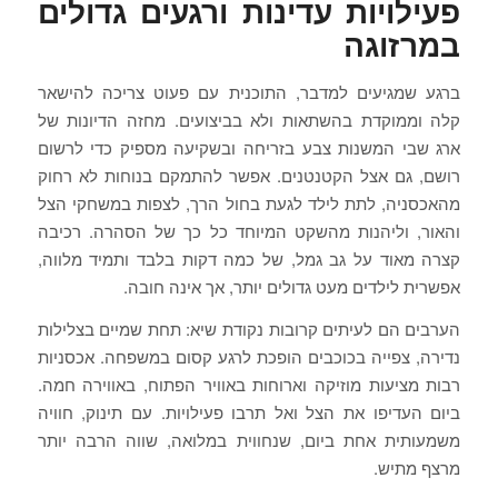
פעילויות עדינות ורגעים גדולים
במרזוגה
ברגע שמגיעים למדבר, התוכנית עם פעוט צריכה להישאר
קלה וממוקדת בהשתאות ולא בביצועים. מחזה הדיונות של
ארג שבי המשנות צבע בזריחה ובשקיעה מספיק כדי לרשום
רושם, גם אצל הקטנטנים. אפשר להתמקם בנוחות לא רחוק
מהאכסניה, לתת לילד לגעת בחול הרך, לצפות במשחקי הצל
והאור, וליהנות מהשקט המיוחד כל כך של הסהרה. רכיבה
קצרה מאוד על גב גמל, של כמה דקות בלבד ותמיד מלווה,
אפשרית לילדים מעט גדולים יותר, אך אינה חובה.
הערבים הם לעיתים קרובות נקודת שיא: תחת שמיים בצלילות
נדירה, צפייה בכוכבים הופכת לרגע קסום במשפחה. אכסניות
רבות מציעות מוזיקה וארוחות באוויר הפתוח, באווירה חמה.
ביום העדיפו את הצל ואל תרבו פעילויות. עם תינוק, חוויה
משמעותית אחת ביום, שנחווית במלואה, שווה הרבה יותר
מרצף מתיש.