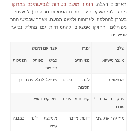
הארוכים האלה.
הזמינו מושב בטיחות לנסיעותיכם במרוקו
,
מותקן לפי משקל הילד. תכננו הפסקות תכופות (כל שעתיים
בערך) להחלפה, לארוחות ולמעט תנועה. מאחר שכבישי ההר
מפותלים, החזיקו אמצעים להתמודדות עם מחלת נסיעה
אפשרית.
שלב
עניין
עצה עם תינוק
מעבר טישקא
נופי הרים
כביש מפותל, הפסקות
תכופות
וארזאזאת
לינת ביניים,
אידיאלי לחלק את הדרך
קסבות
עמק הדאדס /
קניונים מרהיבים
טיול קצר ומוצל
טודרה
מרזוגה / ארג שבי
דיונות ומדבר
מומלצת לינה במבנה
קשיח