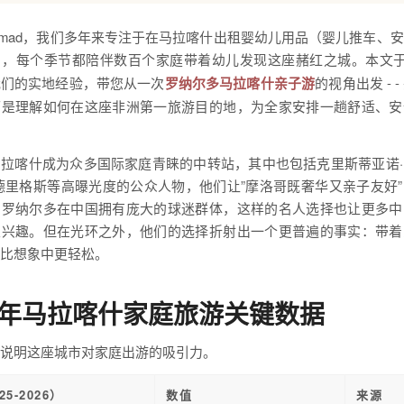
tle Nomad，我们多年来专注于在马拉喀什出租婴幼儿用品（婴儿推车、
），每个季节都陪伴数百个家庭带着幼儿发现这座赭红之城。本文
我们的实地经验，带您从一次
罗纳尔多马拉喀什亲子游
的视角出发 - 
而是理解如何在这座非洲第一旅游目的地，为全家安排一趟舒适、安
拉喀什成为众多国际家庭青睐的中转站，其中也包括克里斯蒂亚诺
德里格斯等高曝光度的公众人物，他们让”摩洛哥既奢华又亲子友好
。罗纳尔多在中国拥有庞大的球迷群体，这样的名人选择也让更多中
生兴趣。但在光环之外，他们的选择折射出一个更普遍的事实：带着
比想象中更轻松。
6 年马拉喀什家庭旅游关键数据
说明这座城市对家庭出游的吸引力。
5-2026）
数值
来源