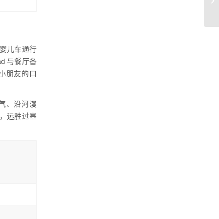
婴儿车通行
d 与餐厅备
小朋友的口
气、沿河漫
，远胜过塞