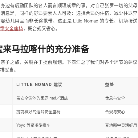
于身边有后勤团队的名人而言顺理成章的事，对自己张罗一切的父母
好消息是，同样的舒适要素人人可及：选择合适的住宿、减少往返奔
婴幼儿用品而非长途携带。这正是 Little Nomad 的专长。机场接
童安全座椅
，既合规又省心。
宝来马拉喀什的充分准备
的亲子之旅，关键在于提前规划。下表汇总了我们对各个环节的建议
排妥当。
LITTLE NOMAD 建议
益处
带安全泳池的家庭 riad／酒店
休息与安全
提前租好的适龄安全座椅
合规与安心
Yoyo 等紧凑型推车
麦地那中灵活好用