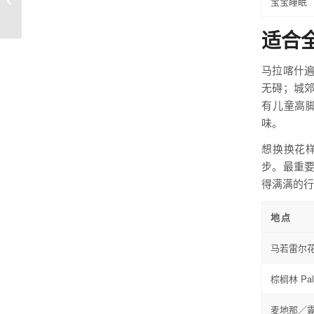
宝宝睡眠
宝需要哪些装备？
适合
马拉喀什
无碍；城郊
有儿童高
味。
想换换花
步。最重
得满满的行
地点
马若雷尔
棕榈林 Pal
麦地那／