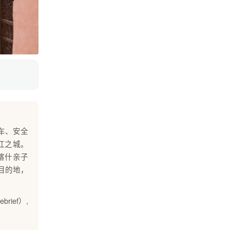
推车、安全
红之城。
喀什亲子
游目的地，
brief）,