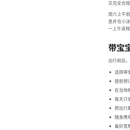
又完全合规
周六上午
息并在小
一上午返程
带宝
出行前后，
选择带安
提前预
在当地
每天只
把出行
随身携
备好宽