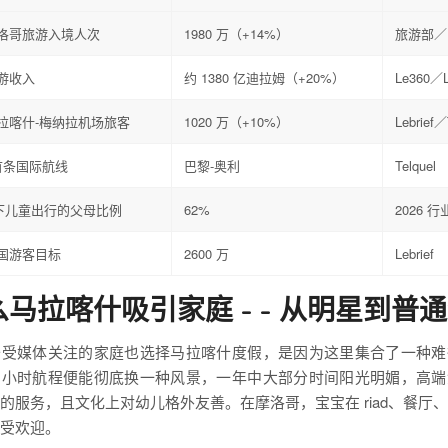
年摩洛哥旅游入境人次
1980 万（+14%）
旅游部／E
旅游收入
约 1380 亿迪拉姆（+20%）
Le360／L
年马拉喀什-梅纳拉机场旅客
1020 万（+10%）
Lebrief／
首条国际航线
巴黎-奥利
Telquel
以下儿童出行的父母比例
62%
2026 
全国游客目标
2600 万
Lebrief
马拉喀什吸引家庭 - - 从明星到普
备受媒体关注的家庭也选择马拉喀什度假，是因为这里集合了一种难
三小时航程便能彻底换一种风景，一年中大部分时间阳光明媚，高端
的服务，且文化上对幼儿格外友善。在摩洛哥，宝宝在 riad、餐厅
受欢迎。