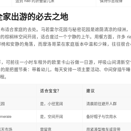
送到 riad 的折叠婴儿床
保持作息规律
全家出游的必去之地
遍布适合家庭的去处。马若雷尔花园与秘密花园是遮荫清凉的绿洲，
的棕榈林空间开阔，适合度过一个宁静的上午。用餐方面，许多 ria
脚椅和安静的角落，而摩洛哥菜在家庭版本中温和少辣，往往很合
样，可前往一小时车程外的欧里卡山谷做一日游，呼吸山间清新空
要的是把握节奏：带着幼儿，每天安排一项主要活动、中间穿插午睡
程。
适合宝宝？
建议
花园
是，小径宽阔
清晨前往避开人群
meraie
是，空间开阔
备好帽子与饮用水
露天市场
需留意
用紧凑型推车或背带