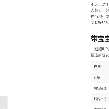
不过，对
人却步。
在当地租赁
安装好的
儿
带宝
一趟顺利
抵达前就安
环节
住宿
机场接送
城内出行
全家游览图卜卡勒：宝