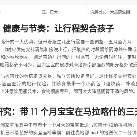
谷
是，白天
清晨出发、天黑前返回
、健康与节奏：让行程契合孩子
拉喀什的一大优势，但带着新生儿出行需要一些调整。五月至九月，
°C，此时应优先安排清晨和傍晚出行，把最热的时段留给阴凉处午睡
温和的春秋两季，则是带幼儿出游的理想季节。无论何时前往，定时
晒霜都必不可少，因为宝宝的皮肤对摩洛哥南部强烈的阳光格外敏
，马拉喀什的药房备货充足，私立诊所设备良好，这让许多父母安心
保涵盖医疗的旅行保险，并随身携带一个小药包（退烧药、补液
上注意饮用瓶装水、食物彻底煮熟，即可大大降低肠胃不适的风险
究：带 11 个月宝宝在马拉喀什的三
洲家庭周五中午带着十一个月大的宝宝抵达马拉喀什-梅纳拉机场
机已带着装好的安全座椅等候：前往麦地那 riad 的接送仅二十分