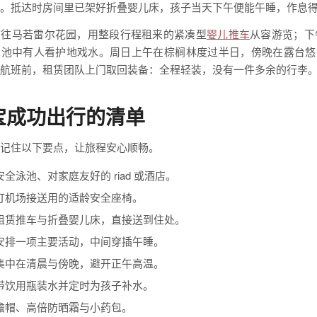
。抵达时房间里已架好折叠婴儿床，孩子当天下午便能午睡，作息
前往马若雷尔花园，用整段行程租来的紧凑型
婴儿推车
从容游览；下午在
泳池中有人看护地戏水。周日上午在棕榈林度过半日，傍晚在露台悠
航班前，租赁团队上门取回装备：全程轻装，没有一件多余的行李
宝成功出行的清单
记住以下要点，让旅程安心顺畅。
全泳池、对家庭友好的 riad 或酒店。
订机场接送用的适龄安全座椅。
租赁推车与折叠婴儿床，直接送到住处。
安排一项主要活动，中间穿插午睡。
集中在清晨与傍晚，避开正午高温。
带饮用瓶装水并定时为孩子补水。
檐帽、高倍防晒霜与小药包。