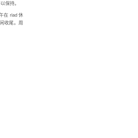
得以保持。
 riad 休
闲收尾。周
。