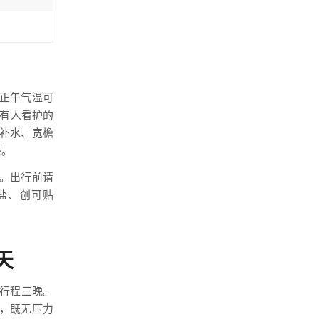
正午气温可
或有人看护的
补水、宽檐
感。
。出行前请
盐、创可贴
。
天
，行程三晚。
钟，既无压力